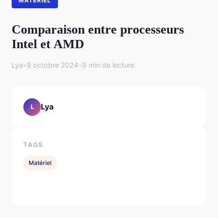
MATÉRIEL
Comparaison entre processeurs
Intel et AMD
Lya
•
9 octobre 2024
•
9 min de lecture
Lya
L
TAGS
Matériel